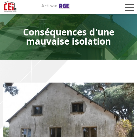
Aller
Artisan
au
contenu
principal
Conséquences d'une
mauvaise isolation
Photos