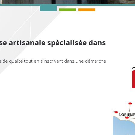
enêtre
e
oit
ixe
u
otorisée
ELUX
se artisanale spécialisée dans
 de qualité tout en s’inscrivant dans une démarche