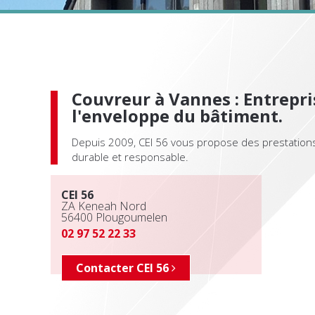
F
d
t
f
o
m
V
Couvreur à Vannes : Entrepri
l'enveloppe du bâtiment.
Depuis 2009, CEI 56 vous propose des prestations
durable et responsable.
CEI 56
ZA Keneah Nord
56400
Plougoumelen
02 97 52 22 33
Contacter CEI 56