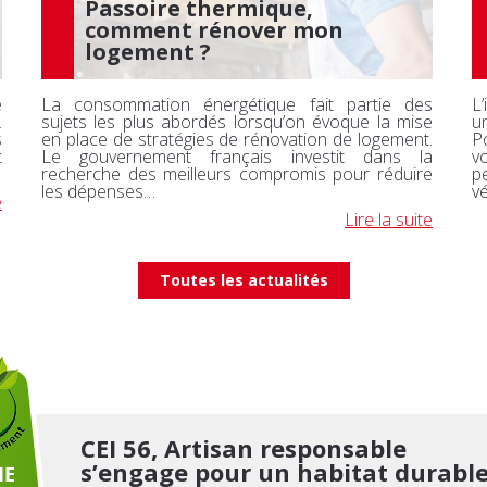
Passoire thermique,
comment rénover mon
logement ?
e
La consommation énergétique fait partie des
L
.
sujets les plus abordés lorsqu’on évoque la mise
u
s
en place de stratégies de rénovation de logement.
P
t
Le gouvernement français investit dans la
v
recherche des meilleurs compromis pour réduire
p
les dépenses…
v
e
Lire la suite
Toutes les actualités
CEI 56, Artisan responsable
s’engage pour un habitat durabl